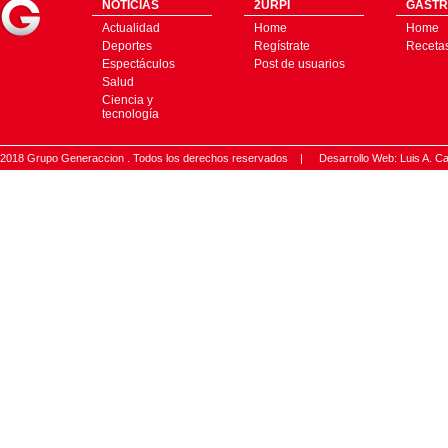
NOTICIAS
2URPI
GASTR
Actualidad
Home
Home
Deportes
Regístrate
Receta
Espectáculos
Post de usuarios
Salud
Ciencia y
tecnología
2018 Grupo Generaccion . Todos los derechos reservados |
Desarrollo Web: Luis A.