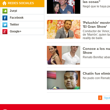
las cosas"
REDES SOCIALES
Negó que le haya p
2urpi
Facebook
'Peluchín' most
Twitter
'El Gran Show'
Conductor de 'Amor, 
Google+
de 'Marrón', quien 
reality de baile.
Conoce a los nu
Show
Renato Bonifaz aba
Chatín fue elim
No pudo con Renato 
1
Sigui