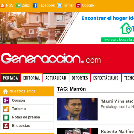
RSS
2urpi
Facebook
Twitter
Google+
PORTADA
EDITORIAL
ACTUALIDAD
DEPORTES
ESPECTÁCULOS
TECN
TAG: Marrón
Nuestros sitios
Opinión
'Marrón' insist
En diálogo con La N
Turismo
Notas de prensa
Encuestas
Roberto Martíne