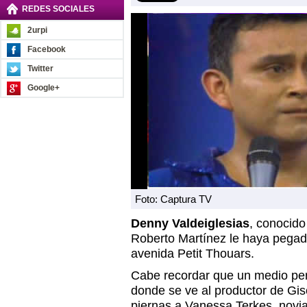
REDES SOCIALES
2urpi
Facebook
Twitter
Google+
Foto: Captura TV
Denny Valdeiglesias
, conocid
Roberto Martínez le haya pegad
avenida Petit Thouars.
Cabe recordar que un medio peri
donde se ve al productor de Gis
piernas a Vanessa Terkes, novia 