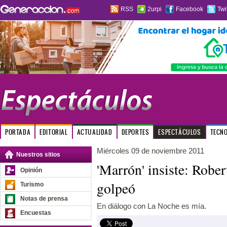
RSS
2urpi
Facebook
Twi
PORTADA
EDITORIAL
ACTUALIDAD
DEPORTES
ESPECTÁCULOS
TECN
Miércoles 09 de noviembre 2011
Nuestros sitios
'Marrón' insiste: Robe
Opinión
golpeó
Turismo
Notas de prensa
En diálogo con La Noche es mía.
Encuestas