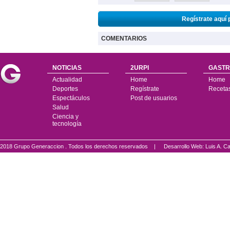
Regístrate aquí 
COMENTARIOS
NOTICIAS
2URPI
GASTR
Actualidad
Home
Home
Deportes
Regístrate
Receta
Espectáculos
Post de usuarios
Salud
Ciencia y
tecnología
2018 Grupo Generaccion . Todos los derechos reservados |
Desarrollo Web: Luis A.