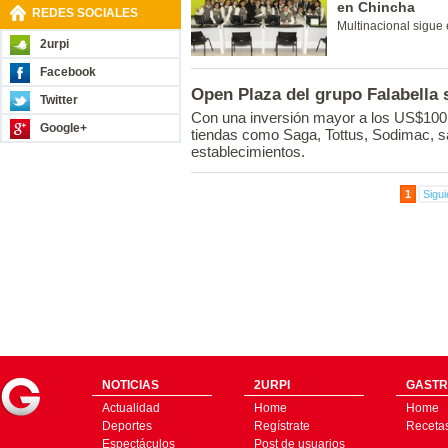
en Chincha
REDES SOCIALES
Multinacional sigue
2urpi
Facebook
Open Plaza del grupo Falabella 
Twitter
Con una inversión mayor a los US$100 
Google+
tiendas como Saga, Tottus, Sodimac, s
establecimientos.
1
Sigui
NOTICIAS
2URPI
GASTR
Actualidad
Home
Home
Deportes
Regístrate
Receta
Espectáculos
Post de usuarios