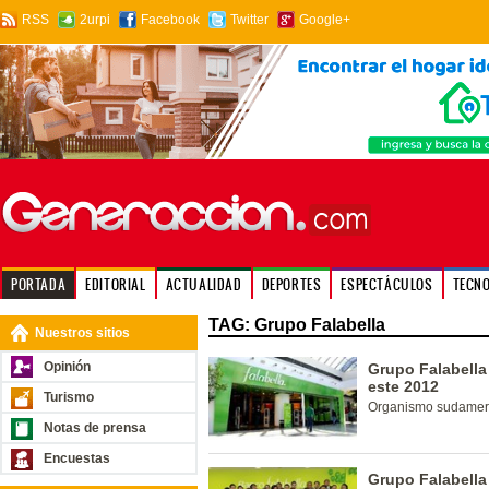
RSS
2urpi
Facebook
Twitter
Google+
PORTADA
EDITORIAL
ACTUALIDAD
DEPORTES
ESPECTÁCULOS
TECN
TAG: Grupo Falabella
Nuestros sitios
Opinión
Grupo Falabella
este 2012
Turismo
Organismo sudameri
Notas de prensa
Encuestas
Grupo Falabella