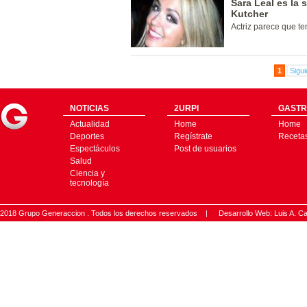
Sara Leal es la
Kutcher
Actriz parece que t
1
Sigui
NOTICIAS
2URPI
GASTR
Actualidad
Home
Home
Deportes
Regístrate
Receta
Espectáculos
Post de usuarios
Salud
Ciencia y
tecnología
2018 Grupo Generaccion . Todos los derechos reservados |
Desarrollo Web: Luis A.