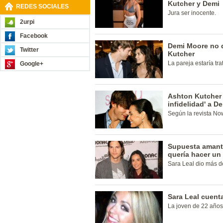
Kutcher y Demi
REDES SOCIALES
Jura ser inocente.
2urpi
Facebook
Demi Moore no q
Twitter
Kutcher
La pareja estaría tr
Google+
Ashton Kutcher h
infidelidad' a D
Según la revista No
Supuesta amant
quería hacer un 
Sara Leal dio más de
Sara Leal cuent
La joven de 22 años 