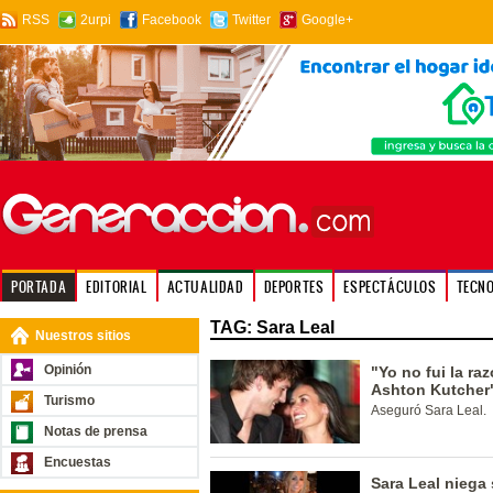
RSS
2urpi
Facebook
Twitter
Google+
PORTADA
EDITORIAL
ACTUALIDAD
DEPORTES
ESPECTÁCULOS
TECN
TAG: Sara Leal
Nuestros sitios
Opinión
"Yo no fui la ra
Ashton Kutcher
Turismo
Aseguró Sara Leal.
Notas de prensa
Encuestas
Sara Leal niega 