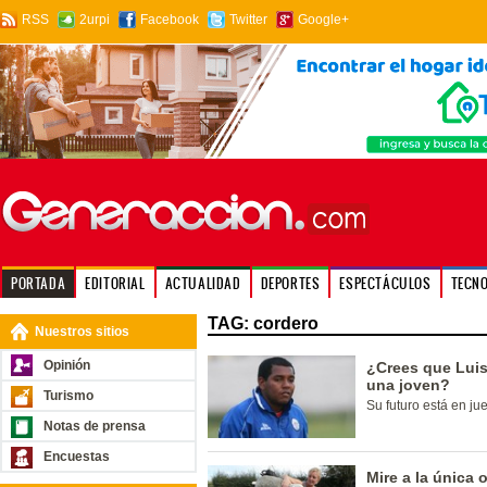
RSS
2urpi
Facebook
Twitter
Google+
PORTADA
EDITORIAL
ACTUALIDAD
DEPORTES
ESPECTÁCULOS
TECN
TAG: cordero
Nuestros sitios
Opinión
¿Crees que Luis
una joven?
Turismo
Su futuro está en ju
Notas de prensa
Encuestas
Mire a la única 