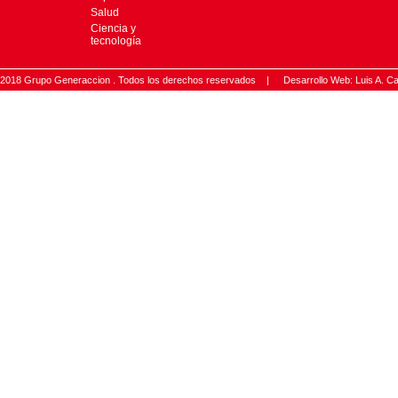
Salud
Ciencia y
tecnología
2018 Grupo Generaccion . Todos los derechos reservados |
Desarrollo Web: Luis A.