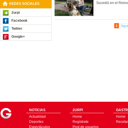
Sucedió en el Reino
REDES SOCIALES
2urpi
Facebook
1
Sigui
Twitter
Google+
NOTICIAS
2URPI
GASTR
Actualidad
Home
Home
Deportes
Regístrate
Receta
Espectáculos
Post de usuarios