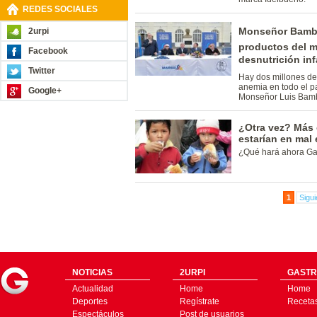
REDES SOCIALES
Monseñor Bamba
2urpi
productos del ma
Facebook
desnutrición infa
Twitter
Hay dos millones de
anemia en todo el p
Google+
Monseñor Luis Bam
¿Otra vez? Más 
estarían en mal
¿Qué hará ahora Ga
1
Sigui
NOTICIAS
2URPI
GASTR
Actualidad
Home
Home
Deportes
Regístrate
Receta
Espectáculos
Post de usuarios