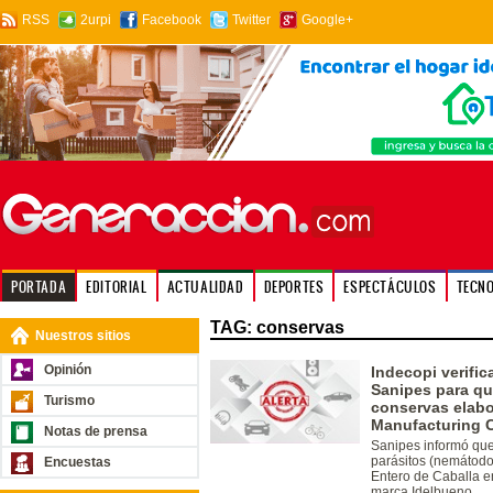
RSS
2urpi
Facebook
Twitter
Google+
PORTADA
EDITORIAL
ACTUALIDAD
DEPORTES
ESPECTÁCULOS
TECN
TAG: conservas
Nuestros sitios
Opinión
Indecopi verifi
Sanipes para que
Turismo
conservas elabo
Manufacturing C
Notas de prensa
Sanipes informó que
parásitos (nemátodo
Encuestas
Entero de Caballa e
marca Idelbueno.