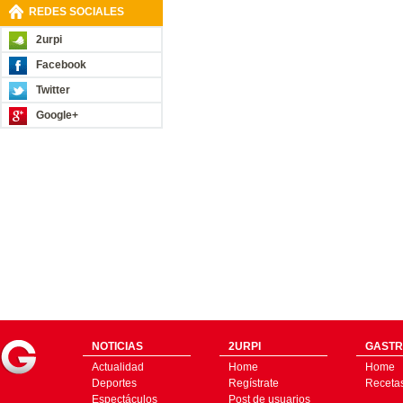
REDES SOCIALES
2urpi
Facebook
Twitter
Google+
NOTICIAS
2URPI
GASTR
Actualidad
Home
Home
Deportes
Regístrate
Receta
Espectáculos
Post de usuarios