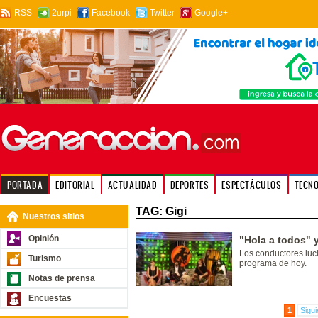
RSS
2urpi
Facebook
Twitter
Google+
PORTADA
EDITORIAL
ACTUALIDAD
DEPORTES
ESPECTÁCULOS
TECN
TAG: Gigi
Nuestros sitios
Opinión
"Hola a todos" y
Los conductores luci
Turismo
programa de hoy.
Notas de prensa
Encuestas
1
Sigui