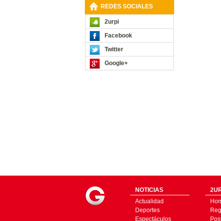
REDES SOCIALES
2urpi
Facebook
Twitter
Google+
NOTICIAS
2UR
Actualidad
Ho
Deportes
Regí
Espectáculos
Pos