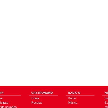
PI
GASTRONOMÍA
RADIO G
N
me
Home
Radio
mi
strate
Recetas
Música
Ec
t de usuarios
mi