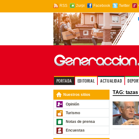
RSS
2urpi
Facebook
Twitter
PORTADA
EDITORIAL
ACTUALIDAD
DEPOR
TAG: tazas 
Nuestros sitios
Opinión
Turismo
Notas de prensa
Encuestas