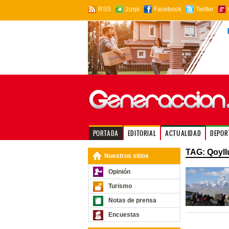
RSS
2urpi
Facebook
Twitter
PORTADA
EDITORIAL
ACTUALIDAD
DEPOR
TAG: Qoyllu
Nuestros sitios
Opinión
Turismo
Notas de prensa
Encuestas