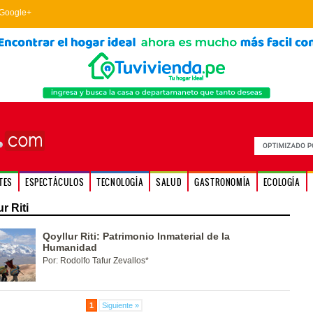
Google+
TES
ESPECTÁCULOS
TECNOLOGÍA
SALUD
GASTRONOMÍA
ECOLOGÍA
r Riti
Qoyllur Riti: Patrimonio Inmaterial de la
Humanidad
Por: Rodolfo Tafur Zevallos*
1
Siguiente »