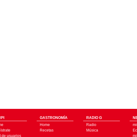
PI
GASTRONOMÍA
RADIO G
N
me
Home
Radio
mi
strate
Recetas
Música
Ec
t de usuarios
mi