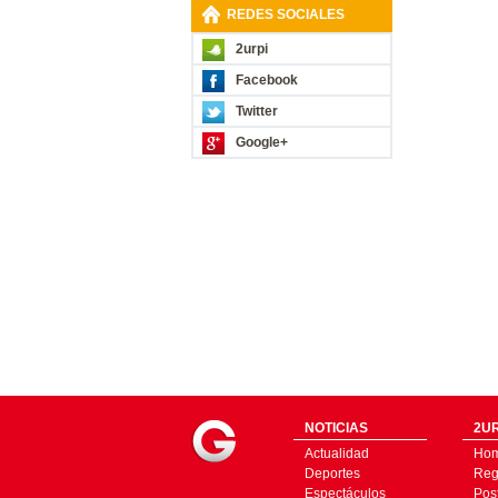
REDES SOCIALES
2urpi
Facebook
Twitter
Google+
NOTICIAS
2UR
Actualidad
Ho
Deportes
Regí
Espectáculos
Pos