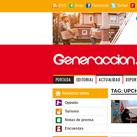
RSS
2urpi
Facebook
Twitter
PORTADA
EDITORIAL
ACTUALIDAD
DEPOR
TAG: UPC
Nuestros sitios
Opinión
Turismo
Notas de prensa
Encuestas