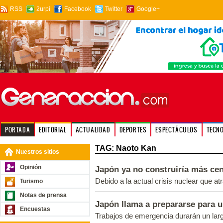
RSS
2urpi
Facebook
Twitter
Google+
PORTADA
EDITORIAL
ACTUALIDAD
DEPORTES
ESPECTÁCULOS
TECN
TAG: Naoto Kan
Nuestros sitios
Opinión
Japón ya no construiría más cen
Debido a la actual crisis nuclear que at
Turismo
Notas de prensa
Japón llama a prepararse para u
Encuestas
Trabajos de emergencia durarán un larg