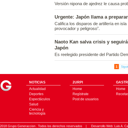
Versión nipona de ajedrez le causa pr
Urgente: Japón llama a preparar
Califica los disparos de artillería en i
provocador y peligroso".
Naoto Kan salva crisis y seguir
Japón
Es reelegido presidente del Partido De
1
Sigui
NOTICIAS
2URPI
GASTR
Actualidad
Home
Home
Deportes
Regístrate
Receta
Espectáculos
Post de usuarios
Salud
Ciencia y
tecnología
2018 Grupo Generaccion . Todos los derechos reservados |
Desarrollo Web: Luis A.