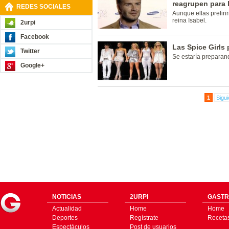
reagrupen para 
REDES SOCIALES
Aunque ellas prefiri
reina Isabel.
2urpi
Facebook
Las Spice Girls 
Twitter
Se estaría preparan
Google+
1
Sigui
NOTICIAS
2URPI
GASTR
Actualidad
Home
Home
Deportes
Regístrate
Receta
Espectáculos
Post de usuarios