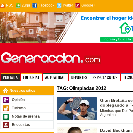
RSS
2urpi
Facebook
Twitter
Google+
PORTADA
EDITORIAL
ACTUALIDAD
DEPORTES
ESPECTÁCULOS
TECN
TAG: Olimpiadas 2012
Nuestros sitios
Opinión
Gran Bretaña ce
doblegando a F
Turismo
Mientras que Del Pot
Argentina.
Notas de prensa
Encuestas
David Beckham q