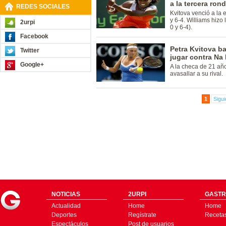
a la tercera ron
REDES SOCIALES
Kvitova venció a la 
y 6-4. Williams hizo
2urpi
0 y 6-4).
Facebook
Petra Kvitova b
Twitter
jugar contra Na 
Google+
A la checa de 21 añ
avasallar a su rival.
1
Sigui
NOTICIAS
2URPI
GASTR
Actualidad
Home
Home
Deportes
Regístrate
Receta
Espectáculos
Post de usuarios