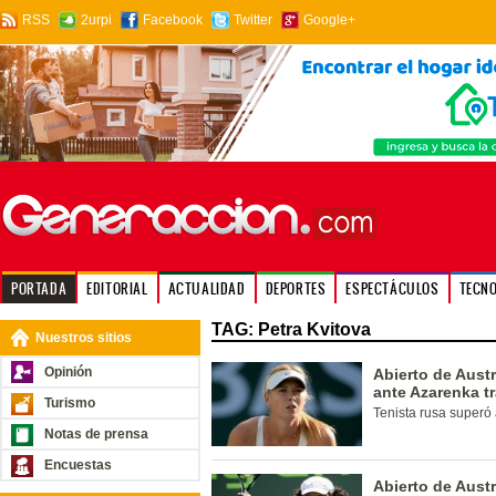
RSS
2urpi
Facebook
Twitter
Google+
PORTADA
EDITORIAL
ACTUALIDAD
DEPORTES
ESPECTÁCULOS
TECN
TAG: Petra Kvitova
Nuestros sitios
Opinión
Abierto de Austr
ante Azarenka t
Turismo
Tenista rusa superó 
Notas de prensa
Encuestas
Abierto de Austr