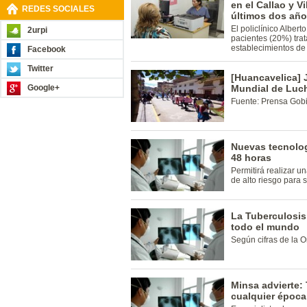
en el Callao y Vi
REDES SOCIALES
últimos dos añ
El policlínico Alber
2urpi
pacientes (20%) tra
establecimientos de
Facebook
Twitter
[Huancavelica] 
Google+
Mundial de Luch
Fuente: Prensa Gob
Nuevas tecnolog
48 horas
Permitirá realizar u
de alto riesgo para 
La Tuberculosis
todo el mundo
Según cifras de la 
Minsa advierte:
cualquier época