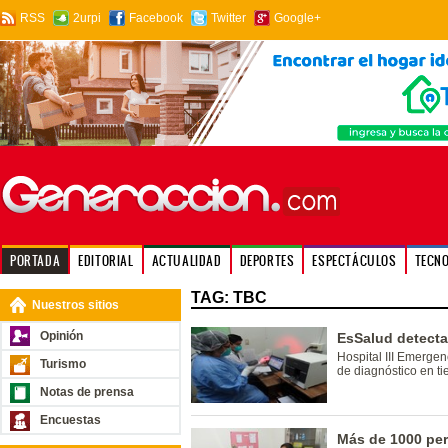
RSS
2urpi
Facebook
Twitter
Google+
PORTADA
EDITORIAL
ACTUALIDAD
DEPORTES
ESPECTÁCULOS
TECN
TAG: TBC
Nuestros sitios
Opinión
EsSalud detect
Hospital III Emerge
Turismo
de diagnóstico en t
Notas de prensa
Encuestas
Más de 1000 pe