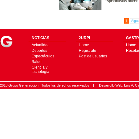
Especialistas hacen
1
Sigui
NOTICIAS
2URPI
GASTR
Actualidad
Home
Home
Deportes
Regístrate
Receta
Espectáculos
Post de usuarios
Salud
Ciencia y
tecnología
2018 Grupo Generaccion . Todos los derechos reservados |
Desarrollo Web: Luis A.