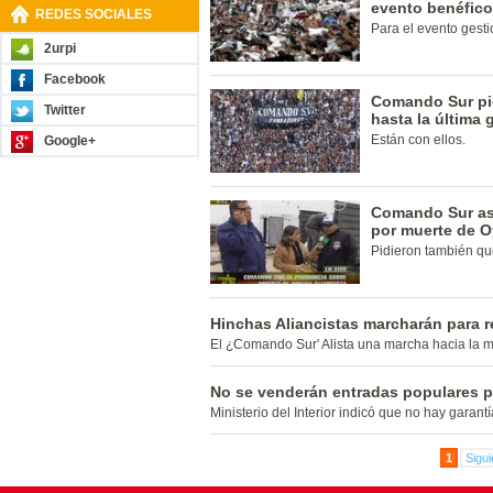
evento benéfico
REDES SOCIALES
Para el evento gest
2urpi
Facebook
Comando Sur pid
Twitter
hasta la última g
Están con ellos.
Google+
Comando Sur as
por muerte de O
Pidieron también qu
Hinchas Aliancistas marcharán para r
El ¿Comando Sur' Alista una marcha hacia la mu
No se venderán entradas populares pa
Ministerio del Interior indicó que no hay garantí
1
Sigui