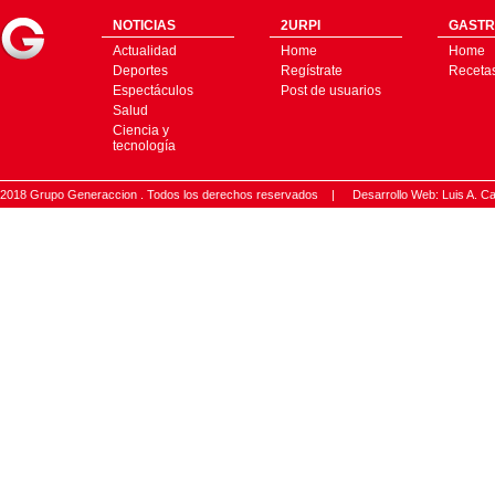
NOTICIAS
2URPI
GASTR
Actualidad
Home
Home
Deportes
Regístrate
Receta
Espectáculos
Post de usuarios
Salud
Ciencia y
tecnología
2018 Grupo Generaccion . Todos los derechos reservados |
Desarrollo Web: Luis A.