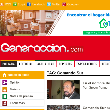
RSS
2urpi
Facebook
Twitter
Google+
PORTADA
EDITORIAL
ACTUALIDAD
DEPORTES
ESPECTÁCULOS
TECN
TAG: Comando Sur
Nuestros sitios
Opinión
En el nombre de
Por: Grover Pango
Turismo
Notas de prensa
Encuestas
Comando Sur bu