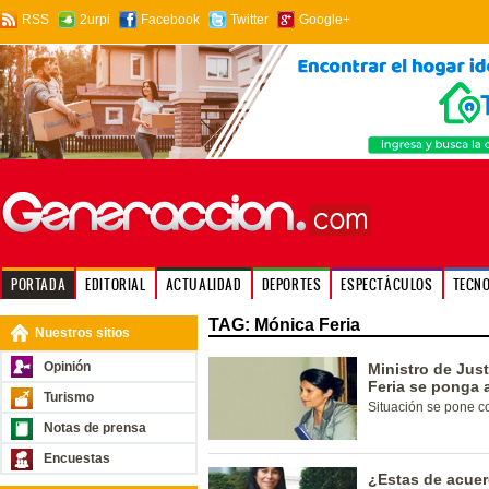
RSS
2urpi
Facebook
Twitter
Google+
PORTADA
EDITORIAL
ACTUALIDAD
DEPORTES
ESPECTÁCULOS
TECN
TAG: Mónica Feria
Nuestros sitios
Opinión
Ministro de Jus
Feria se ponga 
Turismo
Situación se pone co
Notas de prensa
Encuestas
¿Estas de acuer