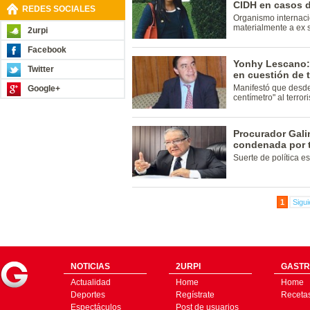
CIDH en casos d
REDES SOCIALES
Organismo internacio
materialmente a ex 
2urpi
Facebook
Yonhy Lescano: 
Twitter
en cuestión de 
Manifestó que desde
Google+
centímetro" al terror
Procurador Gali
condenada por t
Suerte de política e
1
Sigui
NOTICIAS
2URPI
GASTR
Actualidad
Home
Home
Deportes
Regístrate
Receta
Espectáculos
Post de usuarios