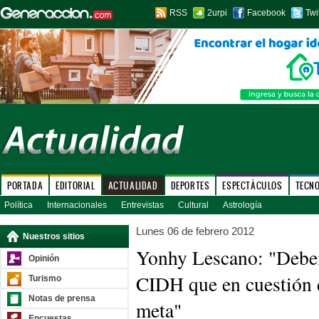
RSS
2urpi
Facebook
Twi
PORTADA
EDITORIAL
ACTUALIDAD
DEPORTES
ESPECTÁCULOS
TECN
Política
Internacionales
Entrevistas
Cultural
Astrología
Lunes 06 de febrero 2012
Nuestros sitios
Yonhy Lescano: "Debem
Opinión
CIDH que en cuestión 
Turismo
Notas de prensa
meta"
Encuestas