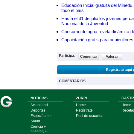
Educación Inicial gratuita del Mined
todo el país
Hasta el 31 de julio los jóvenes peru
Nacional de la Juventud
Consumo de agua revela dinámica d
Capacitación gratis para acuicul
Participa:
Comentar
Valorar
Regístrate aquí 
COMENTARIOS
NOTICIAS
2URPI
GASTR
Actualidad
Home
Home
Deportes
Regístrate
Receta
Espectáculos
Post de usuarios
Salud
Ciencia y
tecnología