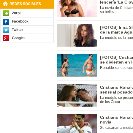
lencería 'La Clo
REDES SOCIALES
La novia de Cristia
su belleza.
2urpi
Facebook
[FOTOS] Irina S
Twitter
de la marca Agu
La modelo es la nue
Google+
[FOTOS] Cristia
se divierten en 
Ronaldo se luce con 
Cristiano Ronal
sensual posado
La modelo se presentó
de los Óscar.
Cristiano Ronal
novia
Se casarían a media