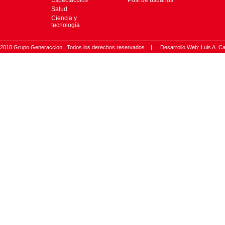
Espectáculos
Post de usuarios
Salud
Ciencia y
tecnología
2018 Grupo Generaccion . Todos los derechos reservados |
Desarrollo Web: Luis A.