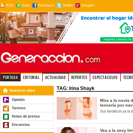
RSS
2urpi
Facebook
Twitter
Google+
PORTADA
EDITORIAL
ACTUALIDAD
DEPORTES
ESPECTÁCULOS
TECN
TAG: Irina Shayk
Nuestros sitios
Opinión
Mira a la novia 
lencería por na
Turismo
Sus fanáticos ya la
Notas de prensa
Encuestas
Vea a la sexy Ir