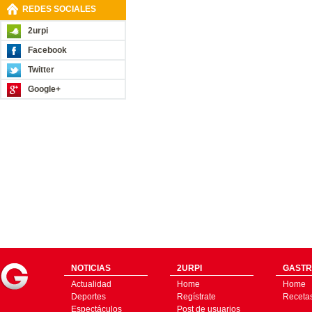
REDES SOCIALES
2urpi
Facebook
Twitter
Google+
NOTICIAS
2URPI
GASTR
Actualidad
Home
Home
Deportes
Regístrate
Receta
Espectáculos
Post de usuarios