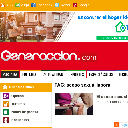
RSS
2urpi
Facebook
Twitter
Google+
PORTADA
EDITORIAL
ACTUALIDAD
DEPORTES
ESPECTÁCULOS
TECN
TAG: acoso sexual laboral
Nuestros sitios
Opinión
El acoso sexual 
Por Luis Lamas Pucc
Turismo
Notas de prensa
Encuestas
1
Sigui