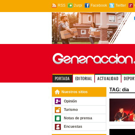
RSS
2urpi
Facebook
Twitter
PORTADA
EDITORIAL
ACTUALIDAD
DEPOR
TAG: dia
Nuestros sitios
Opinión
Turismo
Notas de prensa
Encuestas