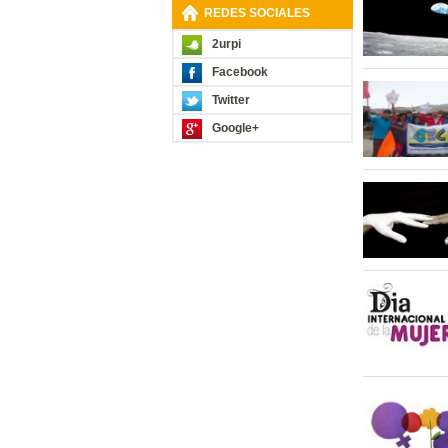
REDES SOCIALES
2urpi
Facebook
Twitter
Google+