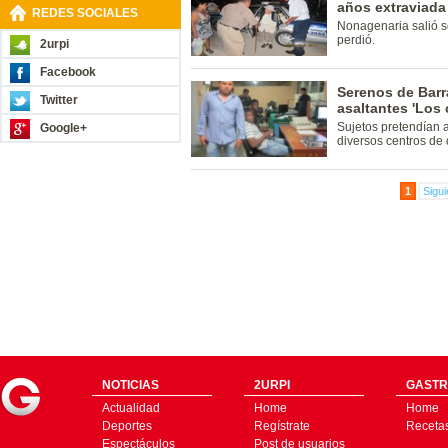
años extraviada
REDES SOCIALES
Nonagenaria salió so
perdió.
2urpi
Facebook
Serenos de Bar
Twitter
asaltantes 'Los
Sujetos pretendían 
Google+
diversos centros de 
1
Sigui
NOTICIAS
2URPI
GASTR
Actualidad
Home
Home
Deportes
Regístrate
Receta
Espectáculos
Post de usuarios