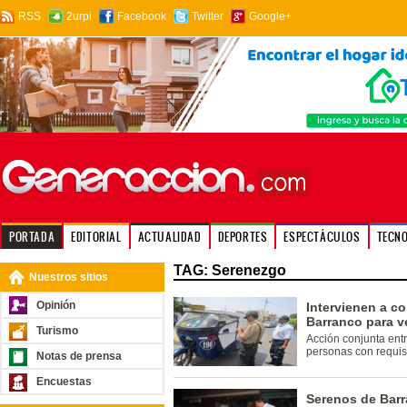
RSS
2urpi
Facebook
Twitter
Google+
PORTADA
EDITORIAL
ACTUALIDAD
DEPORTES
ESPECTÁCULOS
TECN
TAG: Serenezgo
Nuestros sitios
Opinión
Intervienen a c
Barranco para v
Turismo
Acción conjunta entr
personas con requisit
Notas de prensa
Encuestas
Serenos de Barr