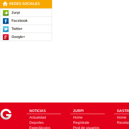
REDES SOCIALES
2urpi
Facebook
Twitter
Google+
NOTICIAS
2URPI
GASTR
Actualidad
Home
Home
Deportes
Regístrate
Receta
Espectáculos
Post de usuarios