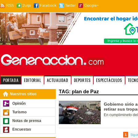
RSS
2urpi
Facebook
Twitter
Google+
PORTADA
EDITORIAL
ACTUALIDAD
DEPORTES
ESPECTÁCULOS
TECN
TAG: plan de Paz
Nuestros sitios
Opinión
Gobierno sirio
retirar sus tropa
Turismo
En cumplimineto del
Notas de prensa
Encuestas
1
Sigui