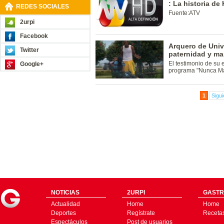
: La historia de 
REDES SOCIALES
Fuente:ATV
2urpi
Facebook
Arquero de Univ
Twitter
paternidad y ma
El testimonio de su 
Google+
programa "Nunca Má
1
Sigui
NOTICIAS
2URPI
GASTR
Actualidad
Home
Home
Deportes
Regístrate
Receta
Espectáculos
Post de usuarios