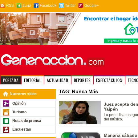
RSS
2urpi
Facebook
Twitter
Google+
PORTADA
EDITORIAL
ACTUALIDAD
DEPORTES
ESPECTÁCULOS
TECN
TAG: Nunca Más
Nuestros sitios
Opinión
Juez acepta dem
Yaipén
Turismo
La periodista asegu
del músico.
Notas de prensa
Encuestas
Mañana sábado