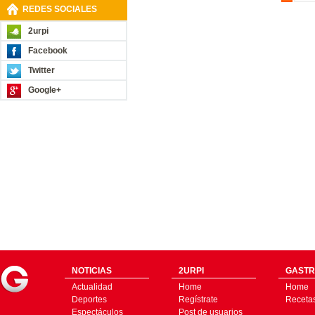
REDES SOCIALES
2urpi
Facebook
Twitter
Google+
NOTICIAS
2URPI
GASTR
Actualidad
Home
Home
Deportes
Regístrate
Receta
Espectáculos
Post de usuarios