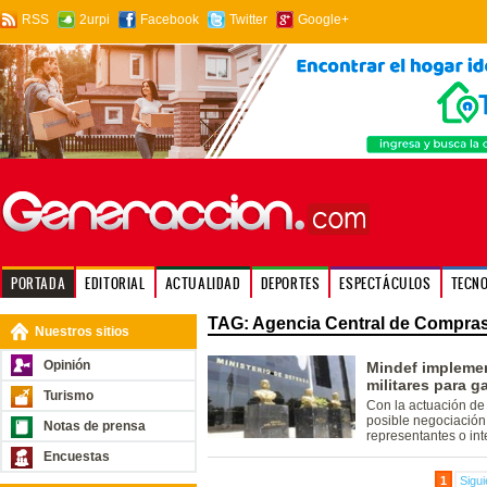
RSS
2urpi
Facebook
Twitter
Google+
PORTADA
EDITORIAL
ACTUALIDAD
DEPORTES
ESPECTÁCULOS
TECN
TAG: Agencia Central de Compras 
Nuestros sitios
Opinión
Mindef implemen
militares para g
Turismo
Con la actuación de 
posible negociación 
Notas de prensa
representantes o int
Encuestas
1
Sigui