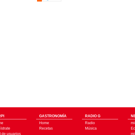
PI
GASTRONOMÍA
RADIO G
N
me
Home
Radio
mi
strate
Recetas
Música
Ec
t de usuarios
mi