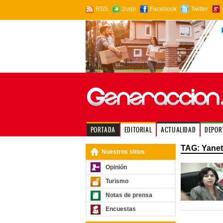
RSS
2urpi
Facebook
Twitter
PORTADA
EDITORIAL
ACTUALIDAD
DEPOR
TAG: Yane
Nuestros sitios
Opinión
Turismo
Notas de prensa
Encuestas