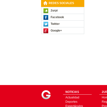
REDES SOCIALES
2urpi
Facebook
Twitter
Google+
NOTICIAS
2UR
Actualidad
Ho
Deportes
Regí
Espectáculos
Pos