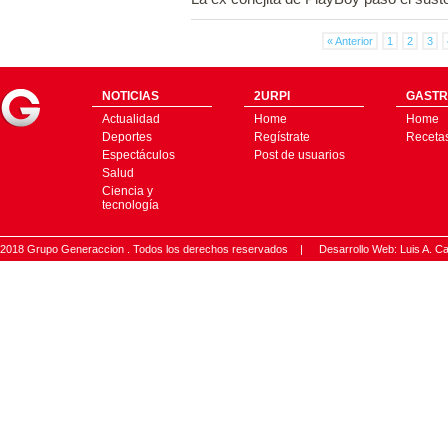
« Anterior
1
2
3
NOTICIAS
2URPI
GASTR
Actualidad
Home
Home
Deportes
Regístrate
Receta
Espectáculos
Post de usuarios
Salud
Ciencia y
tecnología
2018 Grupo Generaccion . Todos los derechos reservados |
Desarrollo Web: Luis A.