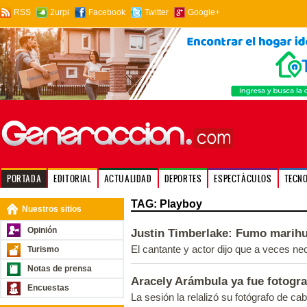
RSS
2urpi
Facebook
Twitter
Google+
PORTADA
EDITORIAL
ACTUALIDAD
DEPORTES
ESPECTÁCULOS
TECN
TAG: Playboy
Nuestros sitios
Opinión
Justin Timberlake: Fumo marih
El cantante y actor dijo que a veces nec
Turismo
Notas de prensa
Aracely Arámbula ya fue fotogr
Encuestas
La sesión la relalizó su fotógrafo de ca