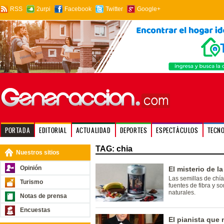
RSS
2urpi
Facebook
Twitter
Google+
PORTADA
EDITORIAL
ACTUALIDAD
DEPORTES
ESPECTÁCULOS
TECN
TAG: chia
Nuestros sitios
Opinión
El misterio de l
Las semillas de chí
Turismo
fuentes de fibra y s
naturales.
Notas de prensa
Encuestas
El pianista que