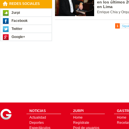
en los últimos 2
REDES SOCIALES
en Lima
Enrique Chia y Orqu
2urpi
Facebook
1
Sigui
Twitter
Google+
NOTICIAS
2URPI
GASTR
Actualidad
Home
Home
Deportes
Regístrate
Receta
Espectáculos
Post de usuarios