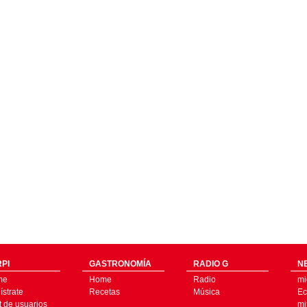
PI
GASTRONOMÍA
RADIO G
N
me
Home
Radio
mi
strate
Recetas
Música
Ec
t de usuarios
mi