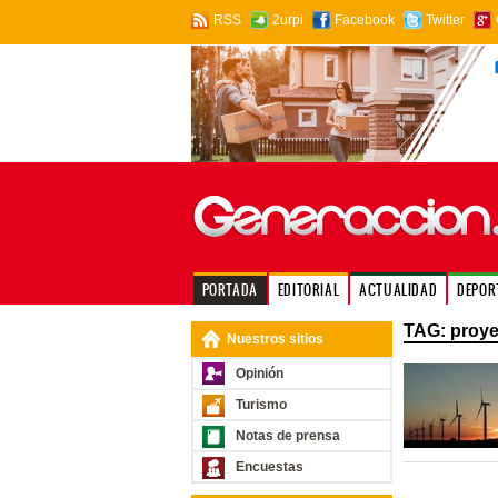
RSS
2urpi
Facebook
Twitter
PORTADA
EDITORIAL
ACTUALIDAD
DEPOR
TAG: proye
Nuestros sitios
Opinión
Turismo
Notas de prensa
Encuestas