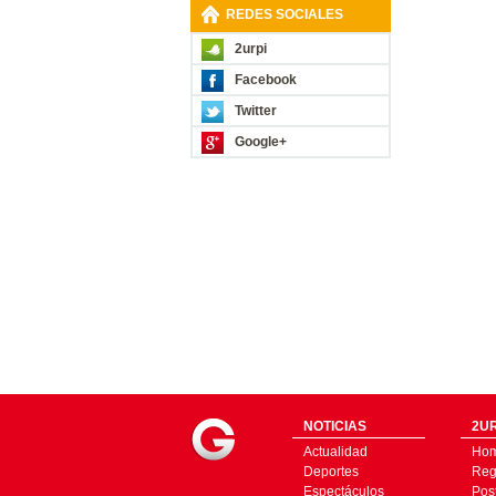
REDES SOCIALES
2urpi
Facebook
Twitter
Google+
NOTICIAS
2UR
Actualidad
Ho
Deportes
Regí
Espectáculos
Pos