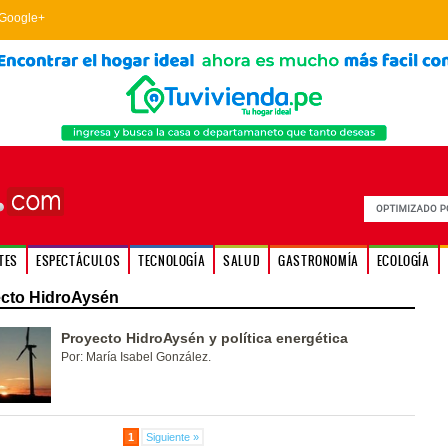
Google+
TES
ESPECTÁCULOS
TECNOLOGÍA
SALUD
GASTRONOMÍA
ECOLOGÍA
cto HidroAysén
Proyecto HidroAysén y política energética
Por: María Isabel González.
1
Siguiente »