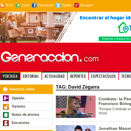
RSS
2urpi
Facebook
Twitter
Google+
PORTADA
EDITORIAL
ACTUALIDAD
DEPORTES
ESPECTÁCULOS
TECN
TAG: David Zegarra
Nuestros sitios
Opinión
Combate: la Pan
Francisco Bolog
Turismo
"Porque Combate es 
show.
Notas de prensa
Encuestas
Jonathan Maicel