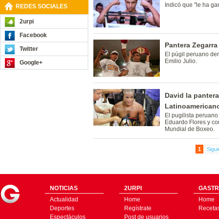
Indicó que "le ha ga
REDES SOCIALES
2urpi
Facebook
Pantera Zegarra
Twitter
El púgil peruano de
Emilio Julio.
Google+
David la pantera
Latinoamerican
El pugilista peruano
Eduardo Flores y con
Mundial de Boxeo.
1
Sigui
NOTICIAS
2URPI
GASTR
Actualidad
Home
Home
Deportes
Regístrate
Receta
Espectáculos
Post de usuarios