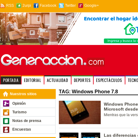
RSS
2urpi
Facebook
Twitter
Google+
PORTADA
EDITORIAL
ACTUALIDAD
DEPORTES
ESPECTÁCULOS
TECN
TAG: Windows Phone 7.8
Nuestros sitios
Opinión
Windows Phone 8
Microsoft desde
Turismo
Mientras que la ver
Notas de prensa
Encuestas
Las diferencias