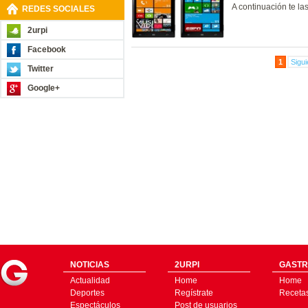
A continuación te l
REDES SOCIALES
2urpi
Facebook
1
Sigui
Twitter
Google+
NOTICIAS
2URPI
GASTR
Actualidad
Home
Home
Deportes
Regístrate
Receta
Espectáculos
Post de usuarios