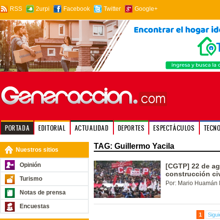
RSS
2urpi
Facebook
Twitter
Google+
PORTADA
EDITORIAL
ACTUALIDAD
DEPORTES
ESPECTÁCULOS
TECN
TAG: Guillermo Yacila
Nuestros sitios
Opinión
[CGTP] 22 de ag
construcción civ
Turismo
Por: Mario Huamán 
Notas de prensa
Encuestas
1
Sigui