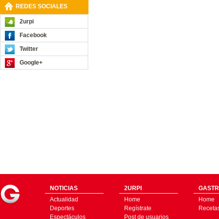
REDES SOCIALES
2urpi
Facebook
Twitter
Google+
NOTICIAS
2URPI
GASTR
Actualidad
Home
Home
Deportes
Regístrate
Receta
Espectáculos
Post de usuarios