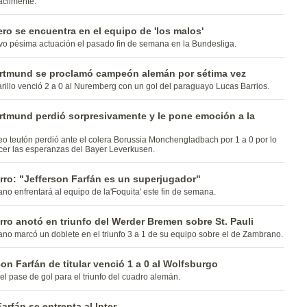
ácilmente.
ro se encuentra en el equipo de 'los malos'
vo pésima actuación el pasado fin de semana en la Bundesliga.
rtmund se proclamó campeón alemán por sétima vez
rillo venció 2 a 0 al Nuremberg con un gol del paraguayo Lucas Barrios.
rtmund perdió sorpresivamente y le pone emoción a la
rneo teutón perdió ante el colera Borussia Monchengladbach por 1 a 0 por lo
cer las esperanzas del Bayer Leverkusen.
rro: "Jefferson Farfán es un superjugador"
no enfrentará al equipo de la'Foquita' este fin de semana.
rro anotó en triunfo del Werder Bremen sobre St. Pauli
no marcó un doblete en el triunfo 3 a 1 de su equipo sobre el de Zambrano.
on Farfán de titular venció 1 a 0 al Wolfsburgo
 el pase de gol para el triunfo del cuadro alemán.
arfán se entrenta al Inter