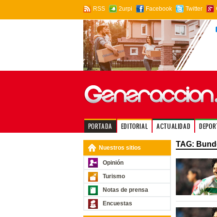
RSS
2urpi
Facebook
Twitter
PORTADA
EDITORIAL
ACTUALIDAD
DEPOR
TAG: Bund
Nuestros sitios
Opinión
Turismo
Notas de prensa
Encuestas