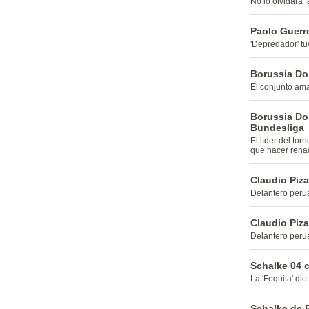
No lo olvidará f
Paolo Guerre
'Depredador' tu
Borussia Do
El conjunto ama
Borussia Do
Bundesliga
El líder del to
que hacer rena
Claudio Piza
Delantero perua
Claudio Piza
Delantero perua
Schalke 04 c
La 'Foquita' dio
Schalke de F