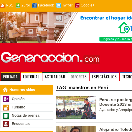
RSS
2urpi
Facebook
Twitter
Google+
PORTADA
EDITORIAL
ACTUALIDAD
DEPORTES
ESPECTÁCULOS
TECN
TAG: maestros en Perú
Nuestros sitios
Opinión
Perú: se poster
Docente 2013 en
Turismo
Ayacucho y Arequipa
Notas de prensa
Encuestas
Alejandro Toled