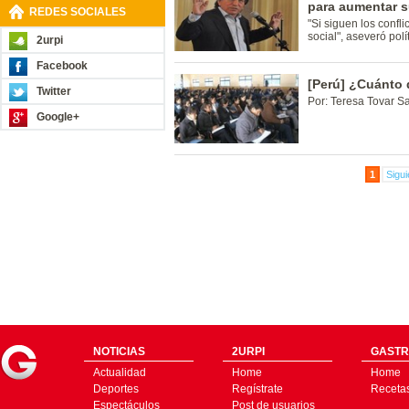
para aumentar s
REDES SOCIALES
"Si siguen los confl
social", aseveró polít
2urpi
Facebook
[Perú] ¿Cuánto
Twitter
Por: Teresa Tovar 
Google+
1
Sigui
NOTICIAS
2URPI
GASTR
Actualidad
Home
Home
Deportes
Regístrate
Receta
Espectáculos
Post de usuarios