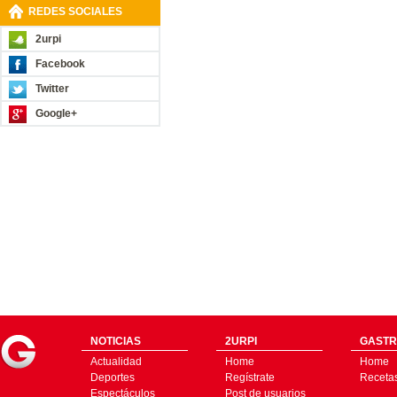
REDES SOCIALES
2urpi
Facebook
Twitter
Google+
NOTICIAS
2URPI
GASTR
Actualidad
Home
Home
Deportes
Regístrate
Receta
Espectáculos
Post de usuarios