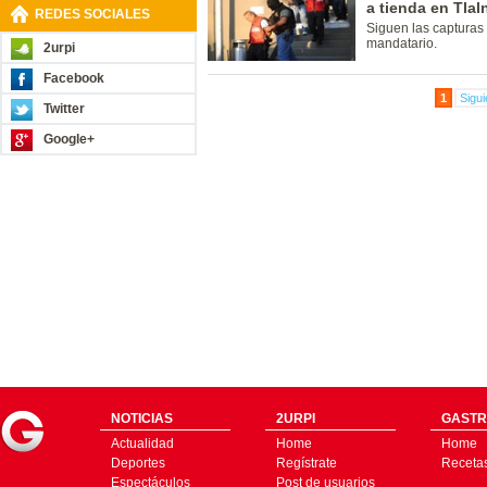
a tienda en Tlal
REDES SOCIALES
Siguen las capturas
mandatario.
2urpi
Facebook
1
Sigui
Twitter
Google+
NOTICIAS
2URPI
GASTR
Actualidad
Home
Home
Deportes
Regístrate
Receta
Espectáculos
Post de usuarios