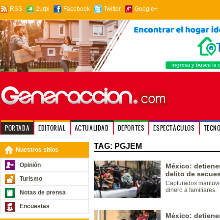
RSS
2urpi
Facebook
Twitter
Google+
PORTADA
EDITORIAL
ACTUALIDAD
DEPORTES
ESPECTÁCULOS
TECN
TAG: PGJEM
Nuestros sitios
Opinión
México: detiene
delito de secue
Turismo
Capturados mantuvie
dinero a familiares.
Notas de prensa
Encuestas
México: detiene