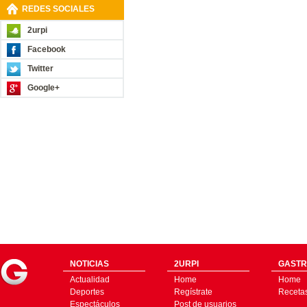
REDES SOCIALES
2urpi
Facebook
Twitter
Google+
NOTICIAS
2URPI
GASTR
Actualidad
Home
Home
Deportes
Regístrate
Receta
Espectáculos
Post de usuarios