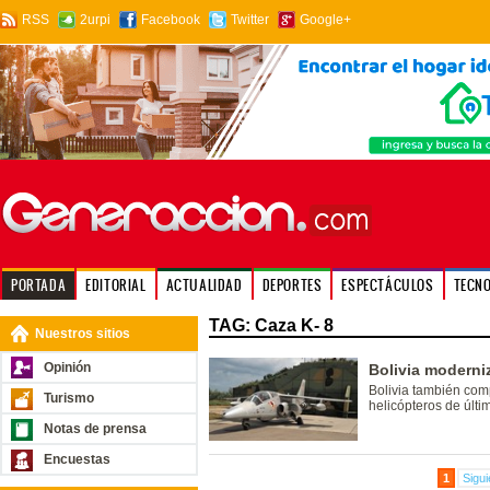
RSS
2urpi
Facebook
Twitter
Google+
PORTADA
EDITORIAL
ACTUALIDAD
DEPORTES
ESPECTÁCULOS
TECN
TAG: Caza K- 8
Nuestros sitios
Opinión
Bolivia moderni
Bolivia también com
Turismo
helicópteros de últi
Notas de prensa
Encuestas
1
Sigui