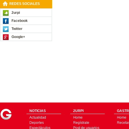
REDES SOCIALES
2urpi
Facebook
Twitter
Google+
NOTICIAS
2URPI
GASTR
Actualidad
Home
Home
Deportes
Regístrate
Receta
Espectáculos
Post de usuarios