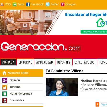
RSS
2urpi
Facebook
Twitter
Google+
PORTADA
EDITORIAL
ACTUALIDAD
DEPORTES
ESPECTÁCULOS
TECN
TAG: ministro Villena
Nuestros sitios
Opinión
Nadine Heredia 
ministro Villena
Turismo
"Él ya pidió disculp
Notas de prensa
Encuestas
1
Sigui