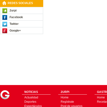
REDES SOCIALES
2urpi
Facebook
Twitter
Google+
NOTICIAS
2URPI
GASTR
Actualidad
Home
Home
Deportes
Regístrate
Receta
Espectáculos
Post de usuarios