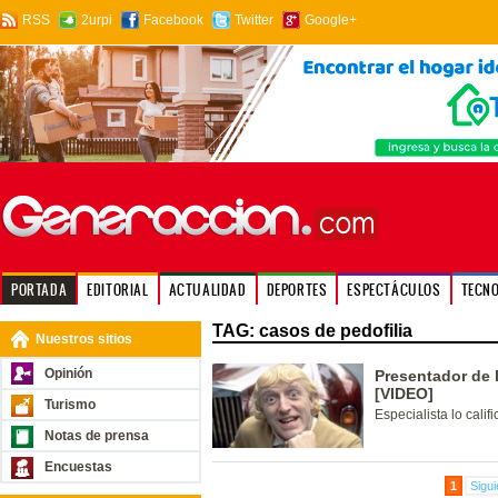
RSS
2urpi
Facebook
Twitter
Google+
PORTADA
EDITORIAL
ACTUALIDAD
DEPORTES
ESPECTÁCULOS
TECN
TAG: casos de pedofilia
Nuestros sitios
Opinión
Presentador de 
[VIDEO]
Turismo
Especialista lo calif
Notas de prensa
Encuestas
1
Sigui