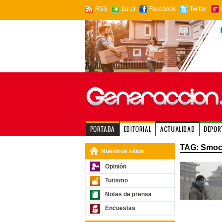
RSS
2urpi
Facebook
Twitter
PORTADA
EDITORIAL
ACTUALIDAD
DEPOR
TAG: Smoc
Nuestros sitios
Opinión
Turismo
Notas de prensa
Encuestas