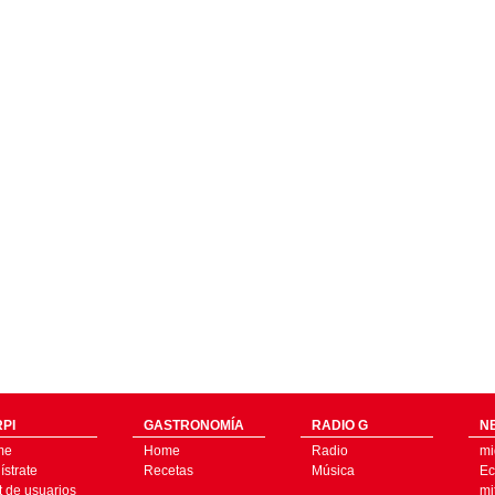
PI
GASTRONOMÍA
RADIO G
N
me
Home
Radio
mi
strate
Recetas
Música
Ec
t de usuarios
mi