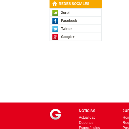
REDES SOCIALES
2urpi
Facebook
Twitter
Google+
NOTICIAS
2UR
Actualidad
Ho
Deportes
Regí
Espectáculos
Pos