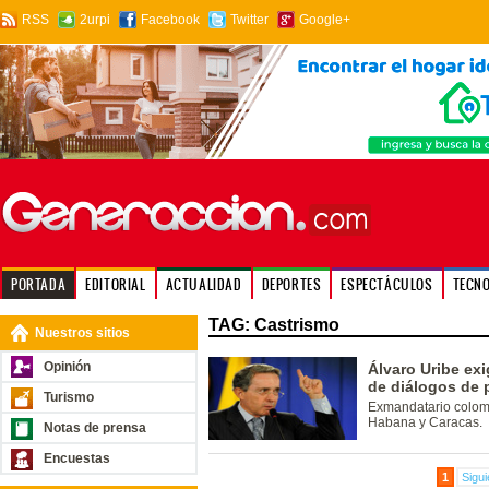
RSS
2urpi
Facebook
Twitter
Google+
PORTADA
EDITORIAL
ACTUALIDAD
DEPORTES
ESPECTÁCULOS
TECN
TAG: Castrismo
Nuestros sitios
Opinión
Álvaro Uribe exi
de diálogos de 
Turismo
Exmandatario colom
Habana y Caracas.
Notas de prensa
Encuestas
1
Sigui