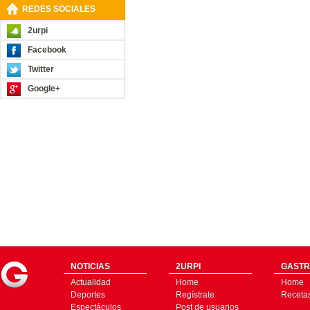
REDES SOCIALES
2urpi
Facebook
Twitter
Google+
NOTICIAS
2URPI
GASTR
Actualidad
Home
Home
Deportes
Regístrate
Receta
Espectáculos
Post de usuarios