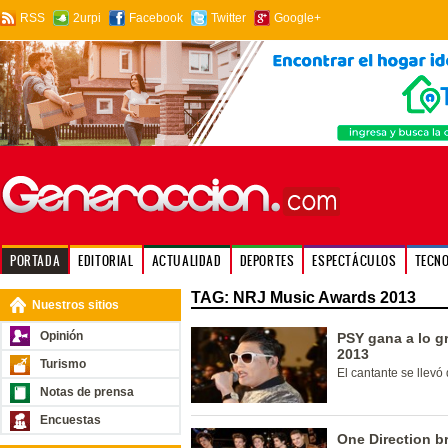
RSS
2urpi
Facebook
Twitter
Google+
PORTADA
EDITORIAL
ACTUALIDAD
DEPORTES
ESPECTÁCULOS
TECN
TAG: NRJ Music Awards 2013
Nuestros sitios
Opinión
PSY gana a lo g
2013
Turismo
El cantante se llevó
Notas de prensa
Encuestas
One Direction b