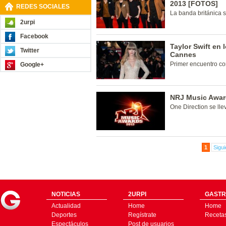
2013 [FOTOS]
REDES SOCIALES
La banda británica s
2urpi
Facebook
Taylor Swift en
Twitter
Cannes
Primer encuentro co
Google+
NRJ Music Award
One Direction se lle
1
Sigui
NOTICIAS
2URPI
GASTR
Actualidad
Home
Home
Deportes
Regístrate
Receta
Espectáculos
Post de usuarios