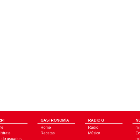
PI
GASTRONOMÍA
RADIO G
N
me
Home
Radio
mi
strate
Recetas
Música
Ec
t de usuarios
mi