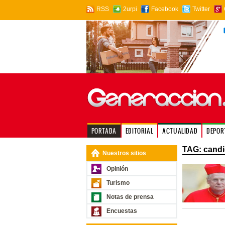
RSS
2urpi
Facebook
Twitter
PORTADA
EDITORIAL
ACTUALIDAD
DEPOR
TAG: candi
Nuestros sitios
Opinión
Turismo
Notas de prensa
Encuestas