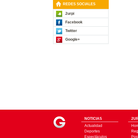
REDES SOCIALES
2urpi
Facebook
Twitter
Google+
NOTICIAS
2UR
Actualidad
Ho
Deportes
Regí
Espectáculos
Pos