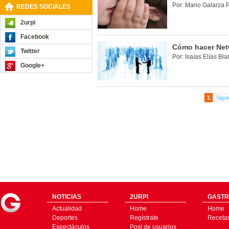
Por: Mario Galarza 
REDES SOCIALES
2urpi
Facebook
Cómo hacer Net
Twitter
Por: Isaías Elías Bla
Google+
1
Sigui
NOTICIAS
2URPI
GASTR
Actualidad
Home
Home
Deportes
Regístrate
Receta
Espectáculos
Post de usuarios