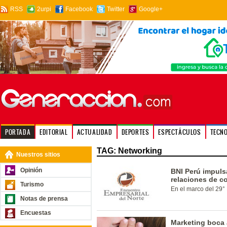
RSS
2urpi
Facebook
Twitter
Google+
PORTADA
EDITORIAL
ACTUALIDAD
DEPORTES
ESPECTÁCULOS
TECN
TAG: Networking
Nuestros sitios
Opinión
BNI Perú impuls
relaciones de co
Turismo
En el marco del 29°
Notas de prensa
Encuestas
Marketing boca