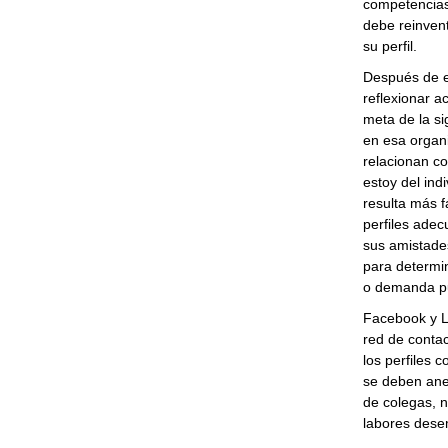
competencias 
debe reinvent
su perfil.
Después de es
reflexionar a
meta de la s
en esa organ
relacionan c
estoy del in
resulta más f
perfiles adec
sus amistades
para determin
o demanda pu
Facebook y L
red de contac
los perfiles 
se deben ane
de colegas, n
labores des