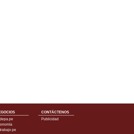
EGOCIOS
CONTÁCTENOS
depa.pe
Publicidad
onomía
trabajo.pe