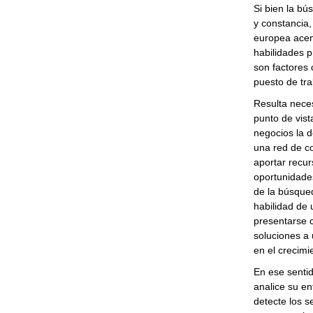
Si bien la bú
y constancia,
europea acent
habilidades 
son factores
puesto de tra
Resulta neces
punto de vis
negocios la 
una red de c
aportar recur
oportunidades
de la búsque
habilidad de 
presentarse 
soluciones a
en el crecim
En ese sentid
analice su en
detecte los s