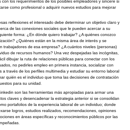
con los requerimientos de los posibles empleadores y sincere si
arse como profesional o adquirir nuevos estudios para mejorar
as reflexiones el interesado debe determinar un objetivo claro y
cerca de las conexiones sociales que le pueden acercar a su
iguiente forma: ¿En dónde quiero trabajar? ¿A quiénes conozco
ización? ¿Quiénes están en la misma área de interés y se
on trabajadores de esa empresa? ¿A cuántos niveles (personas)
dividuo de recursos humanos? Una vez despejadas las incógnitas,
ácil dibujar la ruta de relaciones públicas para conectar con los
uados, no pedirles empleo en primera instancia, socializar con
 a través de los perfiles multimedia y estudiar su entorno laboral
ar quién es el individuo que toma las decisiones de contratación
estos para su unidad.
inkedin son las herramientas más apropiadas para armar una
tos claves y desencadenar la estrategia anterior si se consolidan
como portafolios de la experiencia laboral de un individuo; donde
xarse logros, estudios realizados, recomendaciones, opiniones
ociones en áreas específicas y reconocimientos públicos por las
empeñadas.