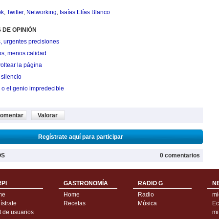
ok
,
Twitter
,
Networking
,
Isaías Elías Blanco
 DE OPINIÓN
, urgentes precisiones
os, menos calidad
oltear la página
silencio
 o el genio impredecible
omentar
Valorar
Regístrate aquí para participar
OS
0 comentarios
PI
GASTRONOMÍA
RADIO G
N
me
Home
Radio
mi
strate
Recetas
Música
Ec
t de usuarios
mi