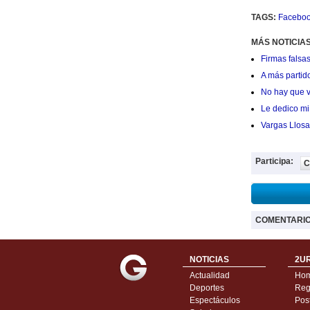
TAGS:
Facebo
MÁS NOTICIAS
Firmas falsas
A más partid
No hay que v
Le dedico mi 
Vargas Llosa
Participa:
C
COMENTARI
NOTICIAS
2UR
Actualidad
Ho
Deportes
Regí
Espectáculos
Pos