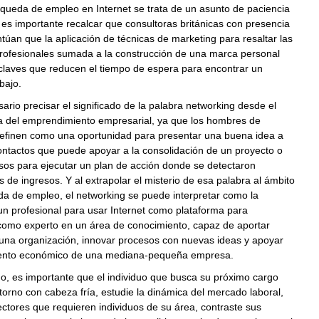
squeda de empleo en Internet se trata de un asunto de paciencia
 es importante recalcar que consultoras británicas con presencia
úan que la aplicación de técnicas de marketing para resaltar las
profesionales sumada a la construcción de una marca personal
 claves que reducen el tiempo de espera para encontrar un
bajo.
ario precisar el significado de la palabra networking desde el
ta del emprendimiento empresarial, ya que los hombres de
definen como una oportunidad para presentar una buena idea a
ontactos que puede apoyar a la consolidación de un proyecto o
sos para ejecutar un plan de acción donde se detectaron
 de ingresos. Y al extrapolar el misterio de esa palabra al ámbito
da de empleo, el networking se puede interpretar como la
un profesional para usar Internet como plataforma para
como experto en un área de conocimiento, capaz de aportar
 una organización, innovar procesos con nuevas ideas y apoyar
iento económico de una mediana-pequeña empresa.
o, es importante que el individuo que busca su próximo cargo
torno con cabeza fría, estudie la dinámica del mercado laboral,
ectores que requieren individuos de su área, contraste sus