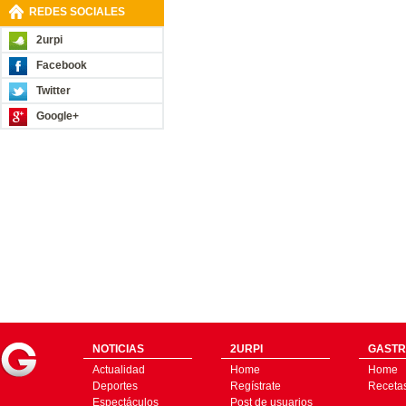
REDES SOCIALES
2urpi
Facebook
Twitter
Google+
NOTICIAS
2URPI
GASTR
Actualidad
Home
Home
Deportes
Regístrate
Receta
Espectáculos
Post de usuarios