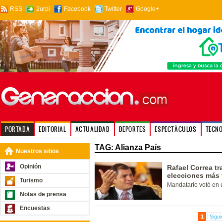
RSS
2urpi
Facebook
Twitter
Google+
PORTADA
EDITORIAL
ACTUALIDAD
DEPORTES
ESPECTÁCULOS
TECN
TAG: Alianza País
Nuestros sitios
Opinión
Rafael Correa tr
elecciones más t
Turismo
Mandatario votó en 
Notas de prensa
Encuestas
1
Sigui