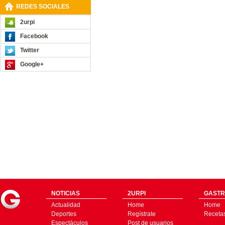
REDES SOCIALES
2urpi
Facebook
Twitter
Google+
NOTICIAS
2URPI
GASTR
Actualidad
Home
Home
Deportes
Regístrate
Receta
Espectáculos
Post de usuarios