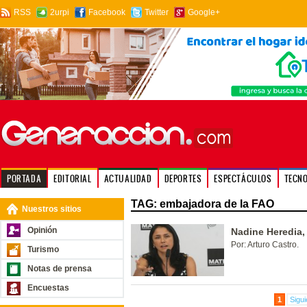
RSS
2urpi
Facebook
Twitter
Google+
PORTADA
EDITORIAL
ACTUALIDAD
DEPORTES
ESPECTÁCULOS
TECN
TAG: embajadora de la FAO
Nuestros sitios
Opinión
Nadine Heredia,
Por: Arturo Castro.
Turismo
Notas de prensa
Encuestas
1
Sigui