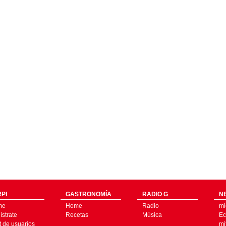
PI
GASTRONOMÍA
RADIO G
N
me
Home
Radio
mi
strate
Recetas
Música
Ec
t de usuarios
mi