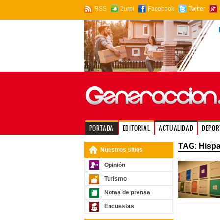
RSS
2urpi
Facebook
Twitter
PORTADA
EDITORIAL
ACTUALIDAD
DEPOR
TAG: Hispa
Nuestros sitios
Opinión
Turismo
Notas de prensa
Encuestas