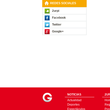
REDES SOCIALES
2urpi
Facebook
Twitter
Google+
NOTICIAS
2UR
Actualidad
Ho
Deportes
Regí
Espectáculos
Pos