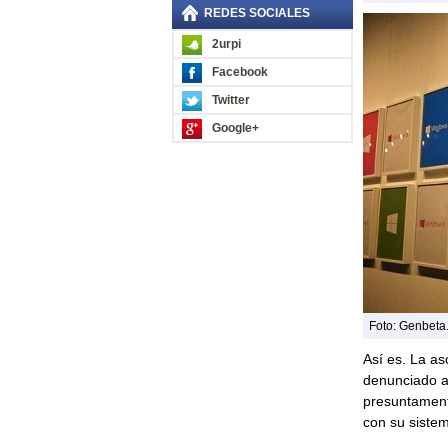
REDES SOCIALES
2urpi
Facebook
Twitter
Google+
Foto: Genbeta
Así es. La a
denunciado 
presuntamente
con su siste