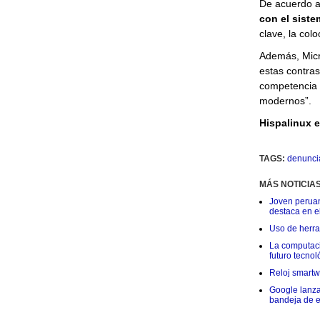
De acuerdo 
con el siste
clave, la colo
Además, Micr
estas contras
competencia 
modernos”.
Hispalinux e
TAGS:
denuncia
MÁS NOTICIA
Joven peruan
destaca en e
Uso de herram
La computació
futuro tecnol
Reloj smartwa
Google lanza
bandeja de e