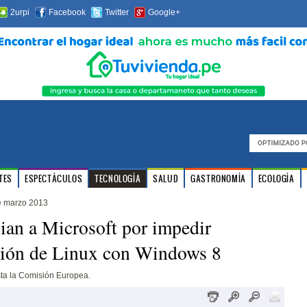
2urpi
Facebook
Twitter
Google+
TES
ESPECTÁCULOS
TECNOLOGÍA
SALUD
GASTRONOMÍA
ECOLOGÍA
e marzo 2013
an a Microsoft por impedir
ción de Linux con Windows 8
sta la Comisión Europea.