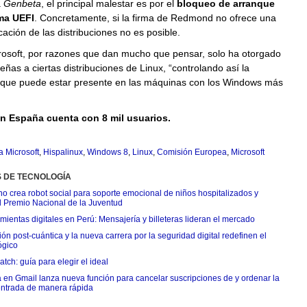
a
Genbeta
, el principal malestar es por el
bloqueo de arranque
ma UEFI
. Concretamente, si la firma de Redmond no ofrece una
cación de las distribuciones no es posible.
osoft, por razones que dan mucho que pensar, solo ha otorgado
eñas a ciertas distribuciones de Linux, “controlando así la
que puede estar presente en las máquinas con los Windows más
n España cuenta con 8 mil usuarios.
 Microsoft
,
Hispalinux
,
Windows 8
,
Linux
,
Comisión Europea
,
Microsoft
S DE TECNOLOGÍA
o crea robot social para soporte emocional de niños hospitalizados y
l Premio Nacional de la Juventud
ientas digitales en Perú: Mensajería y billeteras lideran el mercado
n post-cuántica y la nueva carrera por la seguridad digital redefinen el
ógico
tch: guía para elegir el ideal
 en Gmail lanza nueva función para cancelar suscripciones de y ordenar la
ntrada de manera rápida