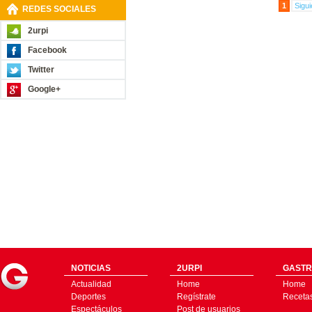
1
Sigui
REDES SOCIALES
2urpi
Facebook
Twitter
Google+
NOTICIAS
2URPI
GASTR
Actualidad
Home
Home
Deportes
Regístrate
Receta
Espectáculos
Post de usuarios