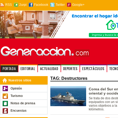
RSS
2urpi
Facebook
Twitter
Google+
PORTADA
EDITORIAL
ACTUALIDAD
DEPORTES
ESPECTÁCULOS
TECN
TAG: Destructores
Nuestros sitios
Opinión
Corea del Sur en
oriental y occid
Turismo
Se trata de dos dest
equipados con un si
Notas de prensa
varios objetivos a l
kilómetros.
Encuestas