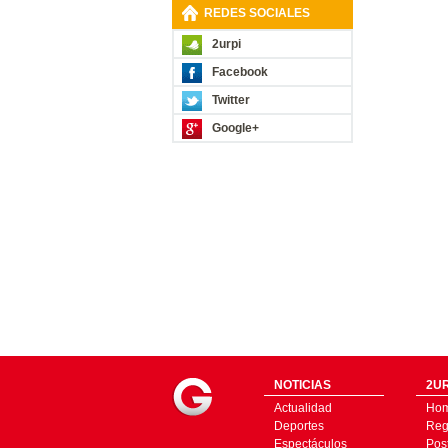
REDES SOCIALES
2urpi
Facebook
Twitter
Google+
NOTICIAS
2UR
Actualidad
Ho
Deportes
Regí
Espectáculos
Pos