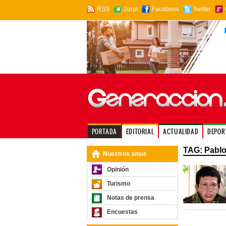
RSS
2urpi
Facebook
Twitter
PORTADA
EDITORIAL
ACTUALIDAD
DEPOR
TAG: Pabl
Nuestros sitios
Opinión
Turismo
Notas de prensa
Encuestas