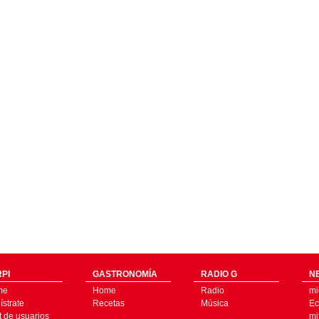
PI
GASTRONOMÍA
RADIO G
N
me
Home
Radio
mi
strate
Recetas
Música
Ec
t de usuarios
mi