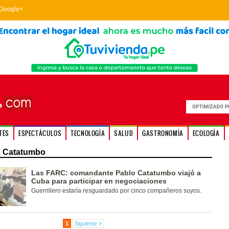
Google+
TES
ESPECTÁCULOS
TECNOLOGÍA
SALUD
GASTRONOMÍA
ECOLOGÍA
o Catatumbo
Las FARC: comandante Pablo Catatumbo viajó a
Cuba para participar en negociaciones
Guerrillero estaría resguardado por cinco compañeros suyos.
1
Siguiente »